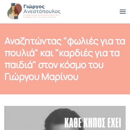
Skip to main content
Αναζητώντας "φωλιές για τα
πουλιά" και "καρδιές για τα
παιδιά" στον κόσμο του
Γιώργου Μαρίνου