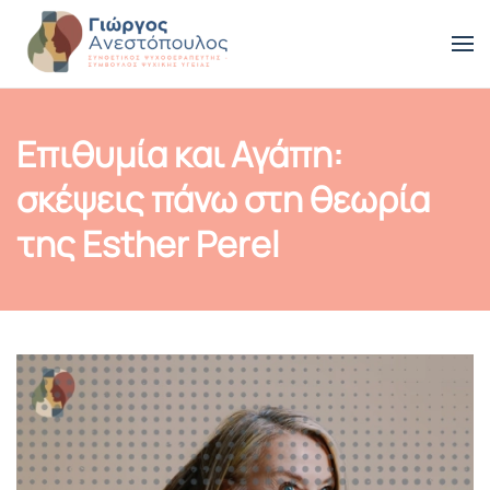
Skip to main content
Επιθυμία και Αγάπη:
σκέψεις πάνω στη θεωρία
της Esther Perel