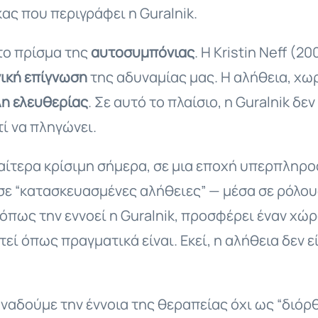
ας που περιγράφει η Guralnik.
 το πρίσμα της
αυτοσυμπόνιας
. Η Kristin Neff (2
νική επίγνωση
της αδυναμίας μας. Η αλήθεια, χωρ
η ελευθερίας
. Σε αυτό το πλαίσιο, η Guralnik δε
τί να πληγώνει.
ιαίτερα κρίσιμη σήμερα, σε μια εποχή υπερπλη
ε “κατασκευασμένες αλήθειες” — μέσα σε ρόλους
όπως την εννοεί η Guralnik, προσφέρει έναν χώ
εί όπως πραγματικά είναι. Εκεί, η αλήθεια δεν ε
 ξαναδούμε την έννοια της θεραπείας όχι ως “δι