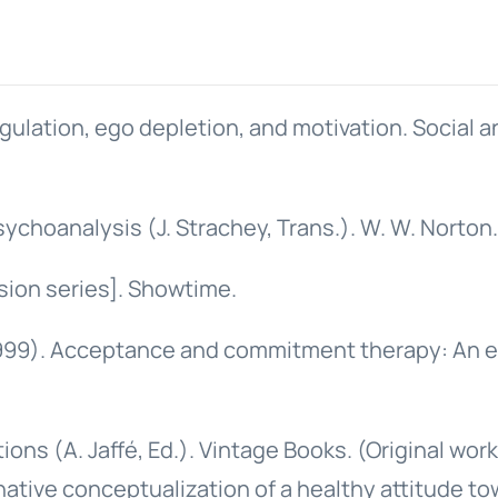
-regulation, ego depletion, and motivation. Socia
sychoanalysis (J. Strachey, Trans.). W. W. Norton.
sion series]. Showtime.
G. (1999). Acceptance and commitment therapy: An
ions (A. Jaffé, Ed.). Vintage Books. (Original wor
native conceptualization of a healthy attitude tow