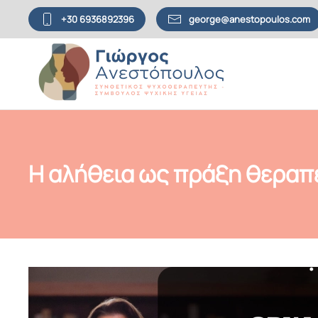
+30 6936892396
george@anestopoulos.com
Skip to main content
Η αλήθεια ως πράξη θεραπεί