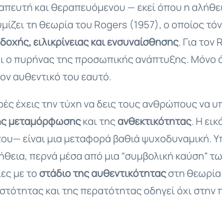
απευτή και θεραπευόμενου — εκεί όπου η αλήθει
ίζει τη θεωρία του Rogers (1957), ο οποίος τόν
οχής, ειλικρίνειας και ενσυναίσθησης
. Για τον
αι ο πυρήνας της προσωπικής ανάπτυξης. Μόνο ό
τον αυθεντικό του εαυτό.
ρές έχεις την τύχη να δεις τους ανθρώπους να υ
της μεταμόρφωσης
και της
ανθεκτικότητας
. Η ει
ς του— είναι μια μεταφορά βαθιά ψυχοδυναμική. 
ήθεια, περνά μέσα από μια “συμβολική καύση” τ
ίες με το
στάδιο της αυθεντικότητας
στη θεωρία
στότητας και της περατότητας οδηγεί όχι στην 