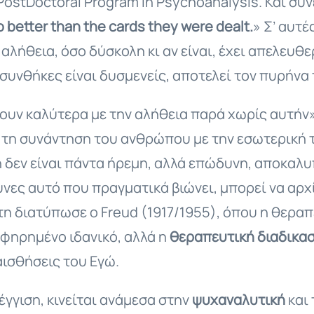
stDoctoral Program in Psychoanalysis. Και συνε
o better than the cards they were dealt.
» Σ’ αυτέ
λήθεια, όσο δύσκολη κι αν είναι, έχει απελευθ
συνθήκες είναι δυσμενείς, αποτελεί τον πυρήνα 
υν καλύτερα με την αλήθεια παρά χωρίς αυτήν»,
τη συνάντηση του ανθρώπου με την εσωτερική 
δεν είναι πάντα ήρεμη, αλλά επώδυνη, αποκαλυ
νες αυτό που πραγματικά βιώνει, μπορεί να αρχί
τη διατύπωσε ο Freud (1917/1955), όπου η θεραπ
αφηρημένο ιδανικό, αλλά η
θεραπευτική διαδικασ
αισθήσεις του Εγώ.
έγγιση, κινείται ανάμεσα στην
ψυχαναλυτική
και