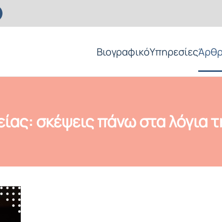
Βιογραφικό
Υπηρεσίες
Άρθ
ας: σκέψεις πάνω στα λόγια τ