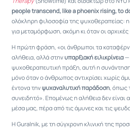
Therapy
(Showtime) και διδάκτωρ στο NYU Po
people transcend, like a phoenix rising, to d
ολόκληρη φιλοσοφία της ψυχοθεραπείας: η α
για μεταμόρφωση, ακόμη κι όταν οι αρχικές 
Η πρώτη φράση, «οι άνθρωποι τα καταφέρνο
αλήθεια, αλλά στην
υπαρξιακή ειλικρίνεια
— 
ψυχοθεραπευτική πράξη, αυτή η συνάντηση 
μόνο όταν ο άνθρωπος αντικρίσει χωρίς άμυ
έντονα την
ψυχαναλυτική παράδοση
, όπως 
συνειδητό». Επομένως η αλήθεια δεν είναι 
μέσα μας, πέρα από τις άμυνες και τις ψευδ
Η Guralnik, με τη σύγχρονη κλινική της προσ