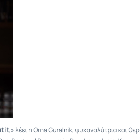
ut
it
,» λέει η Orna Guralnik, ψυχαναλύτρια και θ