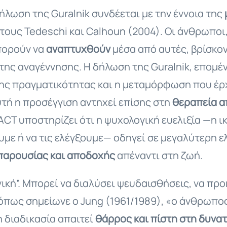
δήλωση της Guralnik συνδέεται με την έννοια της
τους Tedeschi και Calhoun (2004). Οι άνθρωποι
πορούν να
αναπτυχθούν
μέσα από αυτές, βρίσκον
 της αναγέννησης. Η δήλωση της Guralnik, επομέν
της πραγματικότητας και η μεταμόρφωση που έρχ
υτή η προσέγγιση αντηχεί επίσης στη
θεραπεία α
 ACT υποστηρίζει ότι η ψυχολογική ευελιξία —η 
ε ή να τις ελέγξουμε— οδηγεί σε μεγαλύτερη ελ
παρουσίας και αποδοχής
απέναντι στη ζωή.
νική”. Μπορεί να διαλύσει ψευδαισθήσεις, να πρ
όπως σημείωνε ο Jung (1961/1989), «ο άνθρωπο
η διαδικασία απαιτεί
θάρρος και πίστη στη δυν