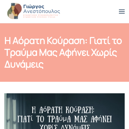
Skip to main content
Η Αόρατη Κούραση: Γιατί το
Τραύμα Μας Αφήνει Χωρίς
Δυνάμεις