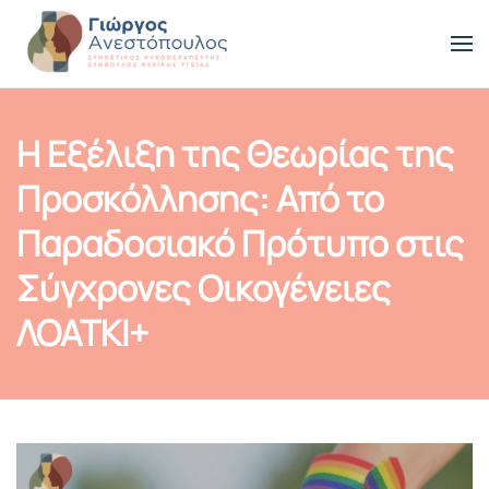
Skip to main content
Η Εξέλιξη της Θεωρίας της
Προσκόλλησης: Από το
Παραδοσιακό Πρότυπο στις
Σύγχρονες Οικογένειες
ΛΟΑΤΚΙ+