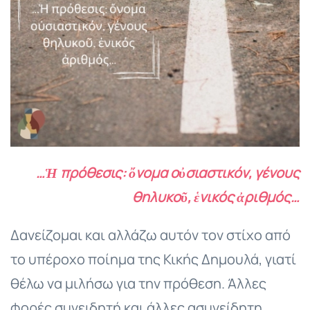
…Ἡ πρόθεσις: ὄνομα οὐσιαστικόν, γένους
θηλυκοῦ, ἑνικός ἀριθμός…
Δανείζομαι και αλλάζω αυτόν τον στίχο από
το υπέροχο ποίημα της Κικής Δημουλά, γιατί
θέλω να μιλήσω για την πρόθεση. Άλλες
φορές συνειδητή και άλλες ασυνείδητη.