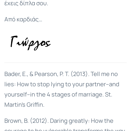
έχεις δίπλα σου.
Από καρδιάς…
Bader, E., & Pearson, P. T. (2013). Tell me no
lies: How to stop lying to your partner--and
yourself--in the 4 stages of marriage. St.
Martin's Griffin.
Brown, B. (2012). Daring greatly: How the
courage to be vulnerable transforms the way