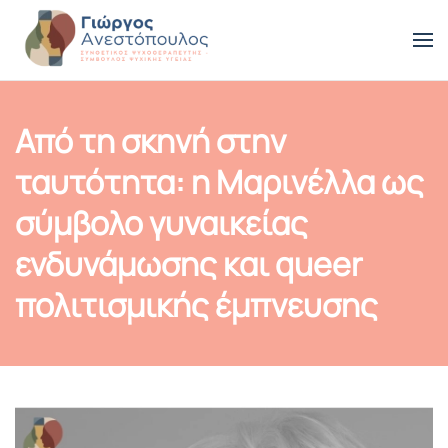
Skip to main content
Από τη σκηνή στην
ταυτότητα: η Μαρινέλλα ως
σύμβολο γυναικείας
ενδυνάμωσης και queer
πολιτισμικής έμπνευσης