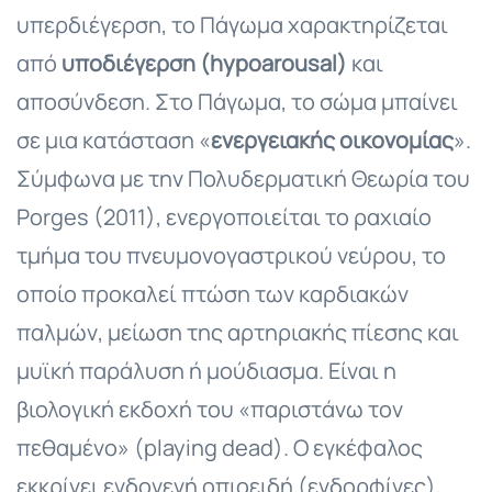
υπερδιέγερση, το Πάγωμα χαρακτηρίζεται
από
υποδιέγερση (hypoarousal)
και
αποσύνδεση. Στο Πάγωμα, το σώμα μπαίνει
σε μια κατάσταση «
ενεργειακής οικονομίας
».
Σύμφωνα με την Πολυδερματική Θεωρία του
Porges (2011), ενεργοποιείται το ραχιαίο
τμήμα του πνευμονογαστρικού νεύρου, το
οποίο προκαλεί πτώση των καρδιακών
παλμών, μείωση της αρτηριακής πίεσης και
μυϊκή παράλυση ή μούδιασμα. Είναι η
βιολογική εκδοχή του «παριστάνω τον
πεθαμένο» (playing dead). Ο εγκέφαλος
εκκρίνει ενδογενή οπιοειδή (ενδορφίνες),