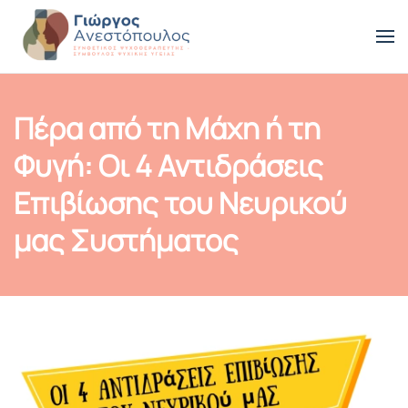
Skip to main content
Πέρα από τη Μάχη ή τη
Φυγή: Οι 4 Αντιδράσεις
Επιβίωσης του Νευρικού
μας Συστήματος