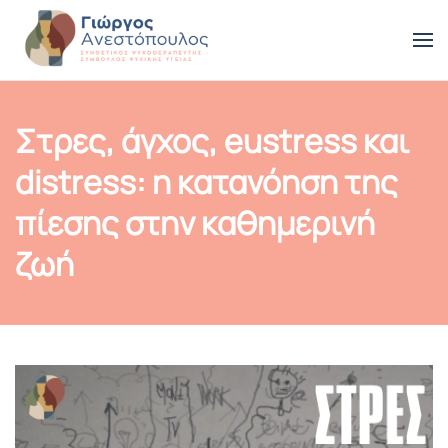
Skip to main content
Στρες, άγχος, eustress και
distress: η κατανόηση της
πίεσης στην καθημερινή
ζωή