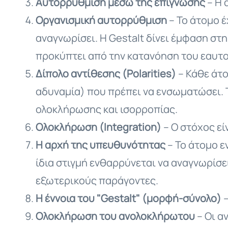
Αυτορρύθμιση μέσω της επίγνωσης
– Η 
Οργανισμική αυτορρύθμιση
– Το άτομο έ
αναγνωρίσει. Η Gestalt δίνει έμφαση σ
προκύπτει από την κατανόηση του εαυτο
Δίπολο αντίθεσης (Polarities)
– Κάθε άτο
αδυναμία) που πρέπει να ενσωματώσει. Τ
ολοκλήρωσης και ισορροπίας.
Ολοκλήρωση (Integration)
– Ο στόχος ε
Η αρχή της υπευθυνότητας
– Το άτομο ε
ίδια στιγμή ενθαρρύνεται να αναγνωρίσει
εξωτερικούς παράγοντες.
Η έννοια του "Gestalt" (μορφή-σύνολο)
–
Ολοκλήρωση του ανολοκλήρωτου
– Οι α