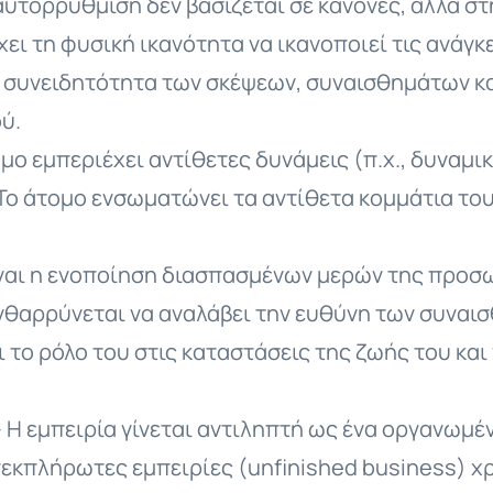
αυτορρύθμιση δεν βασίζεται σε κανόνες, αλλά σ
χει τη φυσική ικανότητα να ικανοποιεί τις ανάγκε
τη συνειδητότητα των σκέψεων, συναισθημάτων 
ύ.
μο εμπεριέχει αντίθετες δυνάμεις (π.χ., δυναμι
ο άτομο ενσωματώνει τα αντίθετα κομμάτια του 
ίναι η ενοποίηση διασπασμένων μερών της προσ
νθαρρύνεται να αναλάβει την ευθύνη των συναι
 το ρόλο του στις καταστάσεις της ζωής του και
 Η εμπειρία γίνεται αντιληπτή ως ένα οργανωμέ
νεκπλήρωτες εμπειρίες (unfinished business) χρ