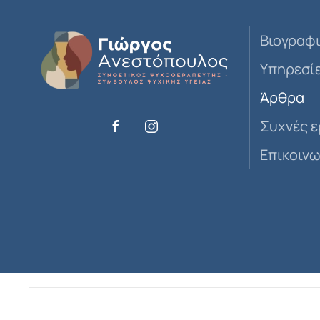
Βιογραφ
Υπηρεσί
Άρθρα
Συχνές 
Επικοινω