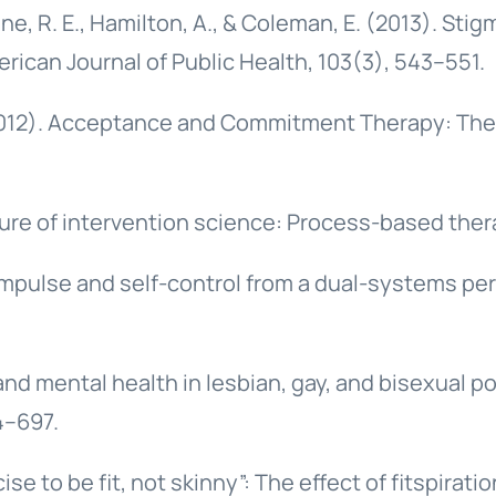
e, R. E., Hamilton, A., & Coleman, E. (2013). Stig
can Journal of Public Health, 103(3), 543–551.
 G. (2012). Acceptance and Commitment Therapy: 
uture of intervention science: Process-based thera
. Impulse and self-control from a dual-systems p
s, and mental health in lesbian, gay, and bisexual
4–697.
ise to be fit, not skinny”: The effect of fitspir