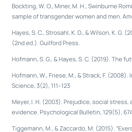
Bockting, W. O., Miner, M. H., Swinburne Romin
sample of transgender women and men. Ameri
Hayes, S. C., Strosahl, K. D., & Wilson, K.
(2nd ed.). Guilford Press.
Hofmann, S. G., & Hayes, S. C. (2019). The f
Hofmann, W., Friese, M., & Strack, F. (2008)
Science, 3(2), 111–123
Meyer, I. H. (2003). Prejudice, social stres
evidence. Psychological Bulletin, 129(5), 67
Tiggemann, M., & Zaccardo, M. (2015). “Exerc