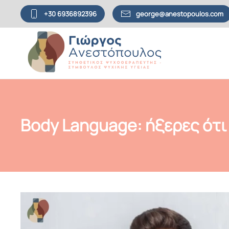
+30 6936892396
george@anestopoulos.com
Skip to main content
Body Language: ήξερες ότι