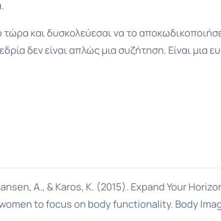
.
ό τώρα και δυσκολεύεσαι να το αποκωδικοποιήσει
εδρία δεν είναι απλώς μια συζήτηση. Eίναι μια ε
 J., Jansen, A., & Karos, K. (2015). Expand Your H
 women to focus on body functionality. Body Imag