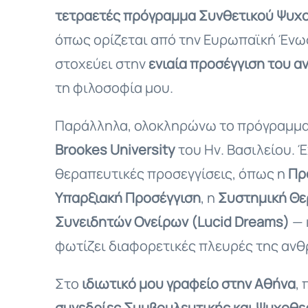
τετραετές πρόγραμμα Συνθετικού Ψυχ
όπως ορίζεται από την Ευρωπαϊκή Ένω
στοχεύει στην
ενιαία προσέγγιση του 
τη φιλοσοφία μου.
Παράλληλα, ολοκληρώνω το πρόγραμμ
Brookes University
του Ην. Βασιλείου. 
θεραπευτικές προσεγγίσεις, όπως η
Πρ
Υπαρξιακή Προσέγγιση
, η
Συστημική Θε
Συνειδητών Ονείρων (Lucid Dreams)
— 
φωτίζει διαφορετικές πλευρές της ανθ
Στο
ιδιωτικό μου γραφείο στην Αθήνα
,
συνεδρίες Συμβουλευτικής και Ψυχοθ