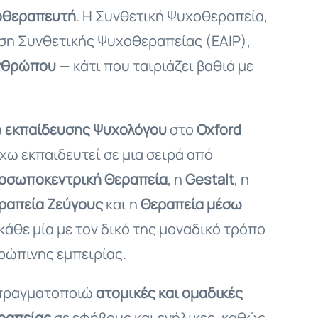
οθεραπευτή
. Η Συνθετική Ψυχοθεραπεία,
ση Συνθετικής Ψυχοθεραπείας (EAIP),
ανθρώπου
— κάτι που ταιριάζει βαθιά με
α
εκπαίδευσης Ψυχολόγου
στο
Oxford
Έχω εκπαιδευτεί σε μια σειρά από
οσωποκεντρική Θεραπεία
, η
Gestalt
, η
ραπεία Ζεύγους
και η
Θεραπεία μέσω
κάθε μία με τον δικό της μοναδικό τρόπο
ρώπινης εμπειρίας.
 πραγματοποιώ
ατομικές και ομαδικές
εραπείας
σε εφήβους και ενήλικες, καθώς