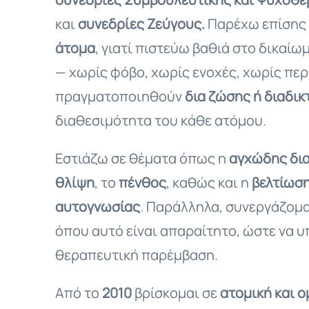
και
συνεδρίες Ζεύγους.
Παρέχω επίσης
άτομα
, γιατί πιστεύω βαθιά στο δικαίω
— χωρίς φόβο, χωρίς ενοχές, χωρίς περ
πραγματοποιηθούν
δια ζώσης ή διαδικ
διαθεσιμότητα του κάθε ατόμου.
Εστιάζω σε θέματα όπως η
αγχώδης δι
θλίψη
, το
πένθος
, καθώς και η
βελτίωση
αυτογνωσίας
. Παράλληλα, συνεργάζομα
όπου αυτό είναι απαραίτητο, ώστε να υ
θεραπευτική παρέμβαση.
Από το
2010
βρίσκομαι σε
ατομική και 